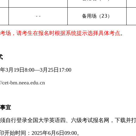
--
备用场（
23
）
语考场，请考生在报名时根据系统提示选择具体考点
。
式
5
年
3
月
19
日
8
:
00
—
3
月
2
5
日
17:00
://cet-bm.neea.edu.cn
关事宜
生须自行登录全国大学英语四、六级考试报名网，下载并
印开始时间：
202
5
年
6
月
6
日
09:00
。