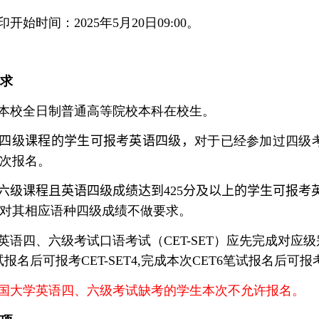
印开始时间：
202
5
年
5
月
20
日
09:00
。
要求
本校全日制普通高等院校本科在校生。
四级课程的学生可报考英语四级，
对于已经参加过四级
次报名。
六级课程且英语四级成绩达到
425
分及以上的学生可报考
对其相应语种四级成绩不做要求。
英语四、六级考试口语考试（
CET-SET
）应先完成对应级
试报名后可报考
CET-SET4,
完成本次
CET6
笔试报名后可报
国大学英语四、六级考试缺考的学生本次不允许报名。