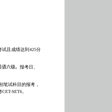
考试且成绩达到
425
分
英语六级。
报考日、
别笔试科目的报考，
考
CET-SET6
。