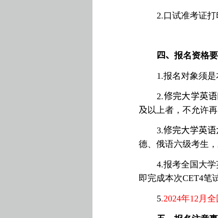
2.
口试准考证打
四、
报名资格
1.
报名对象须是
2.
修完大学英语
及
以上者，不允许再
3.
修完大学英语
德、俄语六级考生，
4.
报考全国大学
即完成本次
CET4
笔
5
.
202
4
年
12
月全