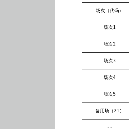
场次（代码）
场次
1
场次
2
场次
3
场次
4
场次
5
备用场（
21
）
--