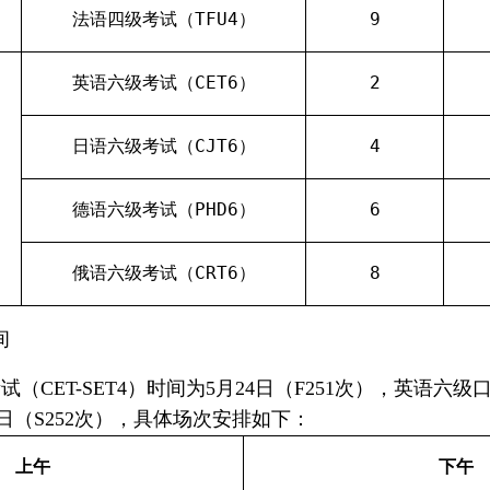
法语四级考试（
TFU
4
）
9
英语六级考试（
CET6
）
2
日语六级考试（
CJT6
）
4
德语六级考试（
PHD
6
）
6
俄语六级考试（
CRT6
）
8
间
考试（
CET-SET4
）时间为
5
月
24
日（
F
2
5
1
次），英语六级
日
（
S2
5
2
次
）
，具体场次安排如下：
上午
下午