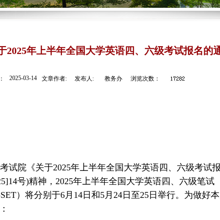
于2025年上半年全国大学英语四、六级考试报名的
2025-03-14
：
文章作者:
发布人:
教务办
浏览次数：
育考试院《关于
202
5
年
上
半年全国大学英语四、六级考试
2
5
]
14
号
)
精神，
202
5
年
上
半年全国大学英语四、六级笔试
-SET
）将分别于
6
月
1
4
日和
5
月
24
日
至
25
日举行。为做好本
：